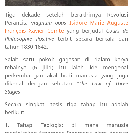
Tiga dekade setelah berakhirnya Revolusi
Perancis,
magnum opus
Isidore Marie Auguste
François Xavier Comte
yang berjudul
Cours de
Philosophie Positive
terbit secara berkala dari
tahun 1830-1842.
Salah satu pokok gagasan di dalam karya
tebalnya (6 jilid) itu ialah ide mengenai
perkembangan akal budi manusia yang juga
dikenal dengan sebutan
"The Law of Three
Stages"
.
Secara singkat, tesis tiga tahap itu adalah
berikut:
1. Tahap Teologis: di mana manusia
menjelaskan fenomena-fenomena alam dengan